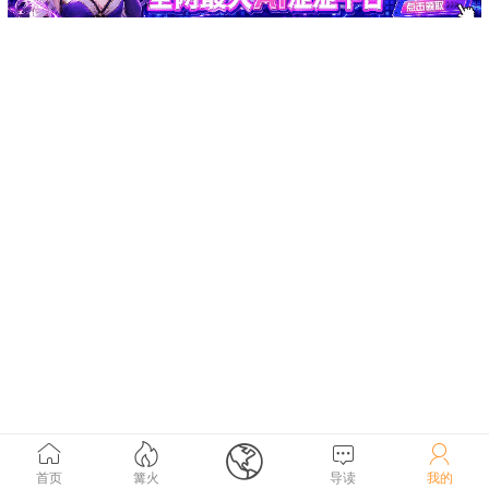





首页
篝火
导读
我的