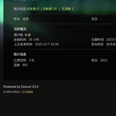
统计信息
好友数 0
|
回帖数 16
|
主题数 1
性别
保密
生日
-
次
活跃概况
用户组
长者
在线时间
35 小时
注册时间
2023-3
上次发表时间
2025-12-7 18:38
所在时区
使用系
统计信息
已用空间
0 B
积分
1812
贡献
891
元
Powered by Discuz!
X3.4
© 2001-2013
二次元蟲洞