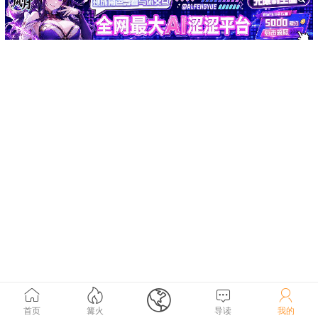





首页
篝火
导读
我的