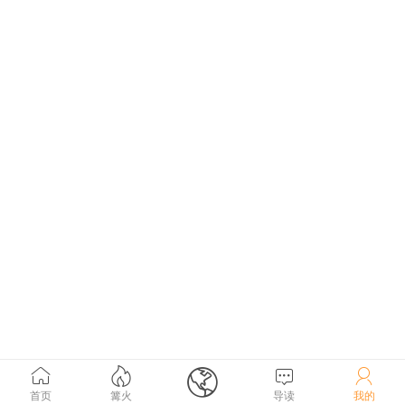





首页
篝火
导读
我的