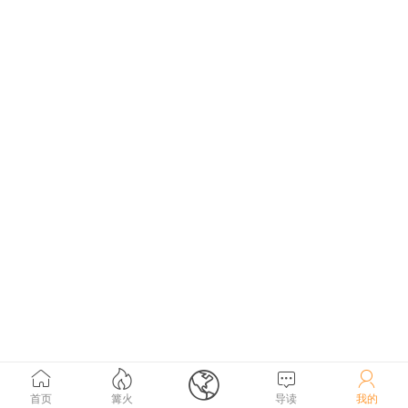





首页
篝火
导读
我的