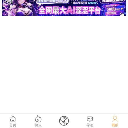





首页
篝火
导读
我的