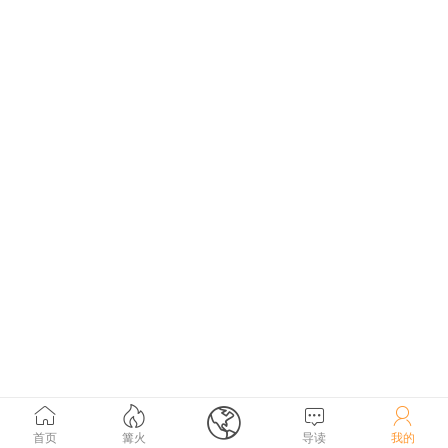





首页
篝火
导读
我的