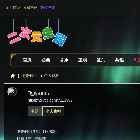
设为首页
收藏本站
繁体浏览
首页
动画
音乐
游戏
签到
其他
A
飞奔4005
个人资料
飞奔4005
https://2cycd.com/?113982
二
›
›
主题
个人资料
飞奔4005
(UID: 113982)
邮箱状态
已验证