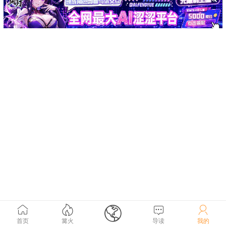





首页
篝火
导读
我的