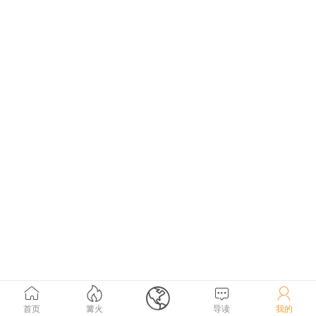





首页
篝火
导读
我的