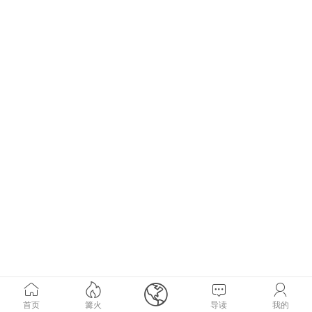





首页
篝火
导读
我的