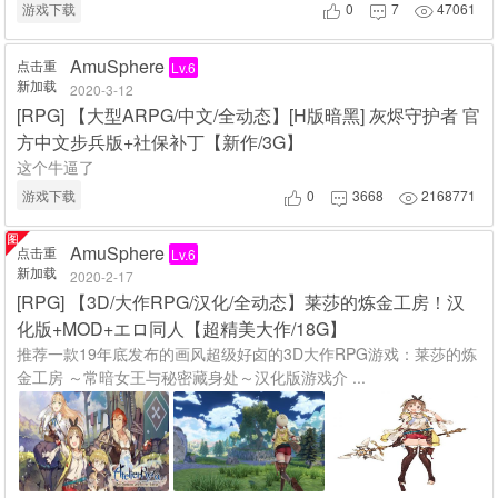
游戏下载
0
7
47061



AmuSphere
点击重
Lv.6
新加载
2020-3-12
[
RPG
]
【大型ARPG/中文/全动态】[H版暗黑] 灰烬守护者 官
方中文步兵版+社保补丁【新作/3G】
这个牛逼了
游戏下载
0
3668
2168771



AmuSphere
点击重
Lv.6
新加载
2020-2-17
[
RPG
]
【3D/大作RPG/汉化/全动态】莱莎的炼金工房！汉
化版+MOD+エロ同人【超精美大作/18G】
推荐一款19年底发布的画风超级好卤的3D大作RPG游戏：莱莎的炼
金工房 ～常暗女王与秘密藏身处～汉化版游戏介 ...