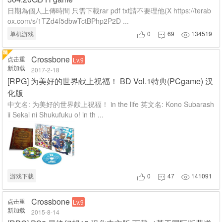
日期為個人上傳時間 只需下載rar pdf txt請不要理他(X https://terab
ox.com/s/1TZd4f5dbwTctBPhp2P2D ...
单机游戏
0
69
134519



Crossbone
点击重
Lv.9
新加载
2017-2-18
[
RPG
]
为美好的世界献上祝福！ BD Vol.1特典(PCgame) 汉
化版
中文名: 为美好的世界献上祝福！ in the life 英文名: Kono Subarash
ii Sekai ni Shukufuku o! in th ...
游戏下载
0
47
141091



Crossbone
点击重
Lv.9
新加载
2015-8-14