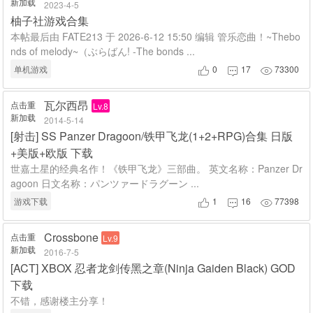
新加载
2023-4-5
柚子社游戏合集
本帖最后由 FATE213 于 2026-6-12 15:50 编辑 管乐恋曲！~Thebo
nds of melody~（ぶらばん! -The bonds ...
单机游戏
0
17
73300



瓦尔西昂
点击重
Lv.8
新加载
2014-5-14
[
射击
]
SS Panzer Dragoon/铁甲飞龙(1+2+RPG)合集 日版
+美版+欧版 下载
世嘉土星的经典名作！《铁甲飞龙》三部曲。 英文名称：Panzer Dr
agoon 日文名称：パンツァードラグーン ...
游戏下载
1
16
77398



Crossbone
点击重
Lv.9
新加载
2016-7-5
[
ACT
]
XBOX 忍者龙剑传黑之章(Ninja Gaiden Black) GOD
下载
不错，感谢楼主分享！