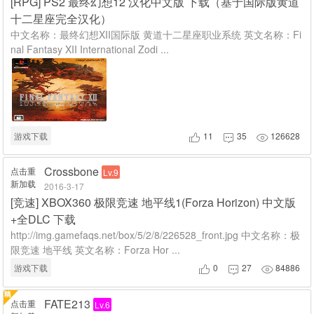
[
RPG
]
PS2 最终幻想12 汉化中文版 下载（基于国际版黄道
十二星座完全汉化）
中文名称：最终幻想XII国际版 黄道十二星座职业系统 英文名称：Fi
nal Fantasy XII International Zodi ...
游戏下载
11
35
126628



Crossbone
点击重
Lv.9
新加载
2016-3-17
[
竞速
]
XBOX360 极限竞速 地平线1(Forza Horizon) 中文版
+全DLC 下载
http://img.gamefaqs.net/box/5/2/8/226528_front.jpg 中文名称：极
限竞速 地平线 英文名称：Forza Hor ...
游戏下载
0
27
84886



FATE213
点击重
Lv.6