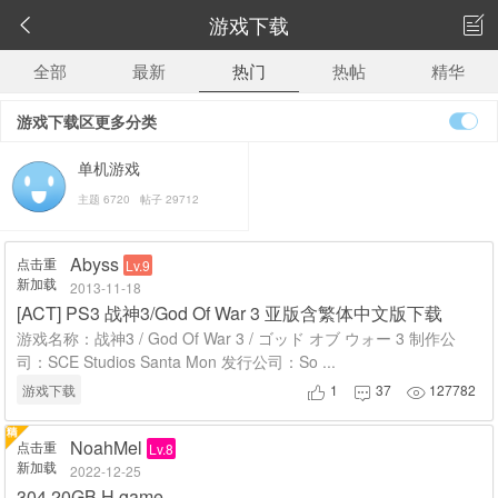
游戏下载


全部
最新
热门
热帖
精华
游戏下载区更多分类
单机游戏
主题 6720 帖子 29712
Abyss
点击重
Lv.9
新加载
2013-11-18
[
ACT
]
PS3 战神3/God Of War 3 亚版含繁体中文版下载
游戏名称：战神3 / God Of War 3 / ゴッド オブ ウォー 3 制作公
司：SCE Studios Santa Mon 发行公司：So ...
游戏下载
1
37
127782



NoahMel
点击重
Lv.8
新加载
2022-12-25
304.20GB H game