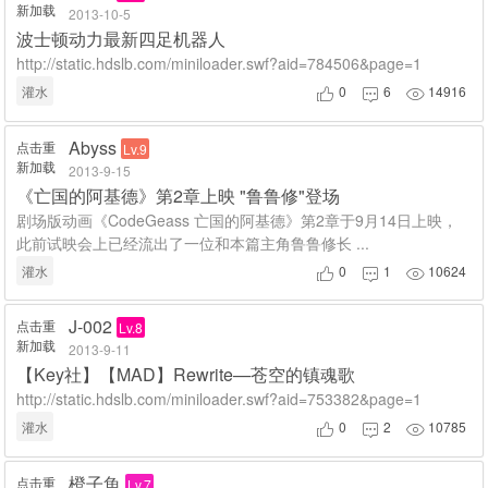
新加载
2013-10-5
波士顿动力最新四足机器人
http://static.hdslb.com/miniloader.swf?aid=784506&page=1
灌水
0
6
14916



Abyss
点击重
Lv.9
新加载
2013-9-15
《亡国的阿基德》第2章上映 "鲁鲁修"登场
剧场版动画《CodeGeass 亡国的阿基德》第2章于9月14日上映，
此前试映会上已经流出了一位和本篇主角鲁鲁修长 ...
灌水
0
1
10624



J-002
点击重
Lv.8
新加载
2013-9-11
【Key社】【MAD】Rewrite—苍空的镇魂歌
http://static.hdslb.com/miniloader.swf?aid=753382&page=1
灌水
0
2
10785



橙子魚
点击重
Lv.7