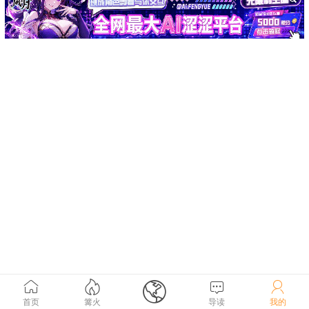





首页
篝火
导读
我的