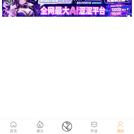





首页
篝火
导读
我的