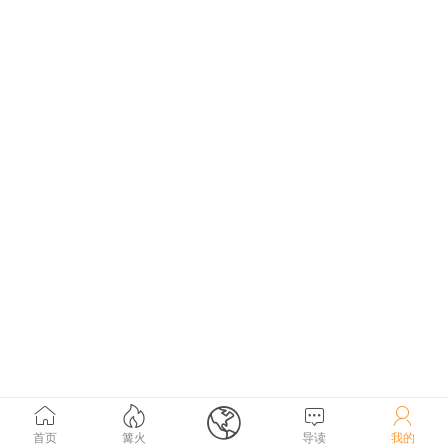





首页
篝火
导读
我的