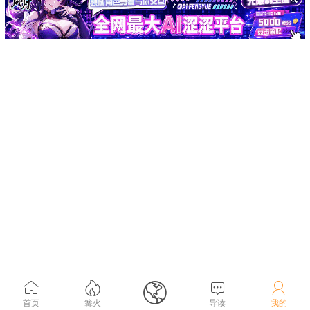





首页
篝火
导读
我的