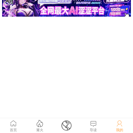





首页
篝火
导读
我的