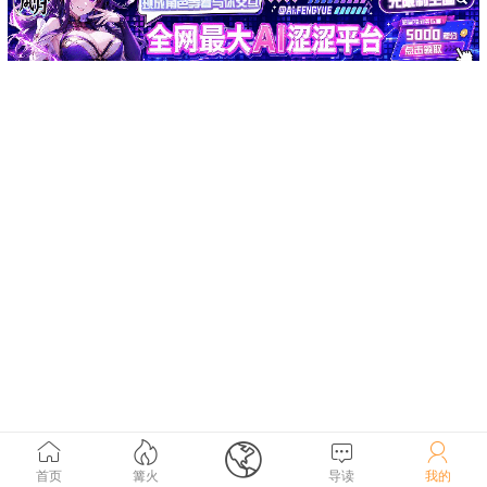





首页
篝火
导读
我的