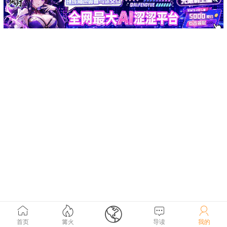





首页
篝火
导读
我的