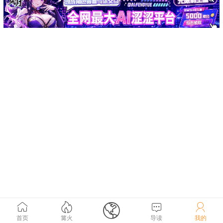





首页
篝火
导读
我的