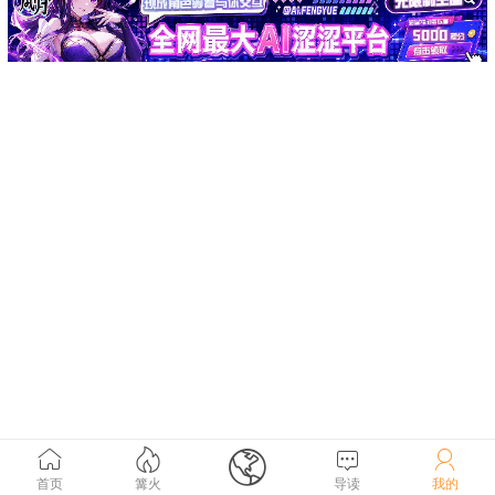





首页
篝火
导读
我的