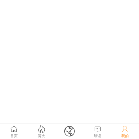





首页
篝火
导读
我的