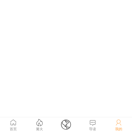





首页
篝火
导读
我的