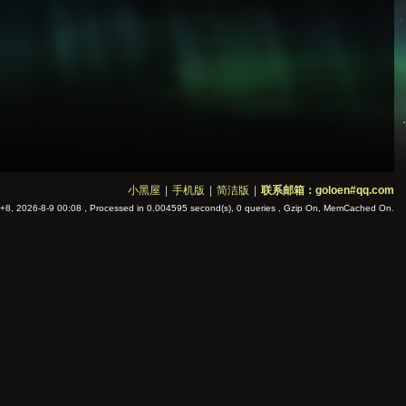
小黑屋
|
手机版
|
简洁版
|
联系邮箱：goloen#qq.com
8, 2026-8-9 00:08
, Processed in 0.004595 second(s), 0 queries , Gzip On, MemCached On.