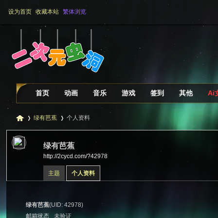
设为首页
收藏本站
繁体浏览
首页
动画
音乐
游戏
签到
其他
A
绿有芭蕉
个人资料
绿有芭蕉
http://2cycd.com/?42978
二
›
›
主题
个人资料
绿有芭蕉
(UID: 42978)
邮箱状态
未验证