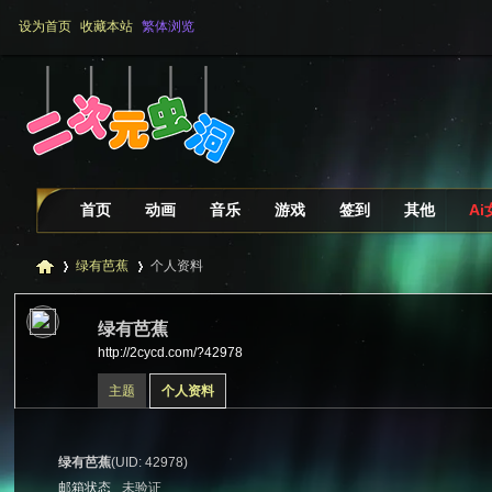
设为首页
收藏本站
繁体浏览
首页
动画
音乐
游戏
签到
其他
A
绿有芭蕉
个人资料
绿有芭蕉
http://2cycd.com/?42978
二
›
›
主题
个人资料
绿有芭蕉
(UID: 42978)
邮箱状态
未验证