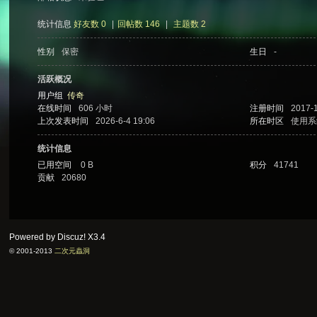
统计信息
好友数 0
|
回帖数 146
|
主题数 2
性别
保密
生日
-
次
活跃概况
用户组
传奇
在线时间
606 小时
注册时间
2017-1
上次发表时间
2026-6-4 19:06
所在时区
使用系
统计信息
已用空间
0 B
积分
41741
贡献
20680
元
Powered by Discuz!
X3.4
© 2001-2013
二次元蟲洞