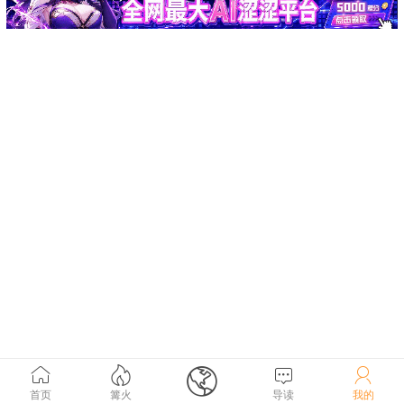





首页
篝火
导读
我的