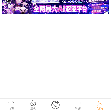





首页
篝火
导读
我的