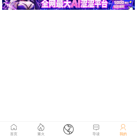





首页
篝火
导读
我的