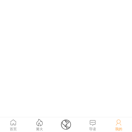





首页
篝火
导读
我的