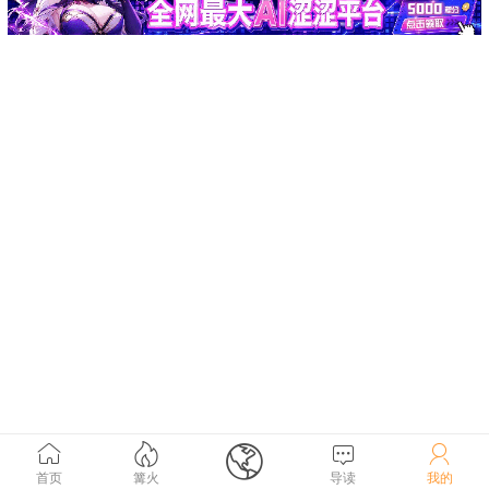





首页
篝火
导读
我的