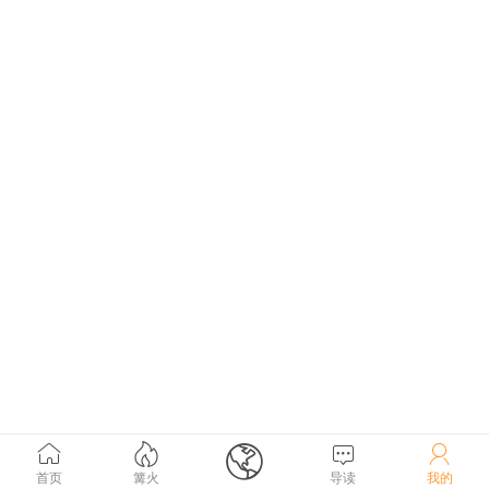





首页
篝火
导读
我的