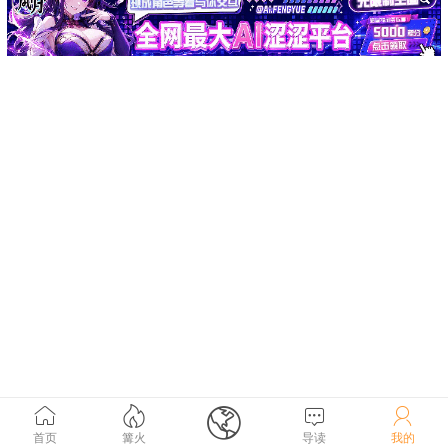





首页
篝火
导读
我的