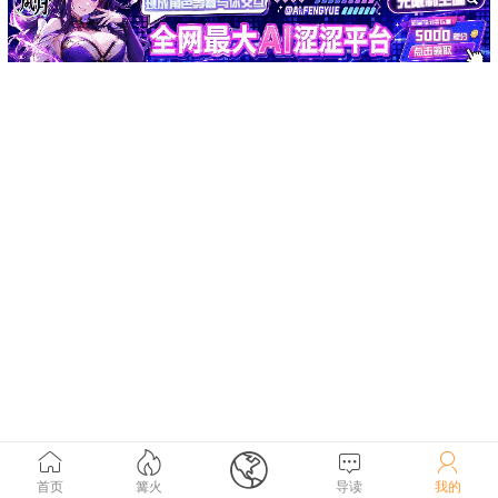





首页
篝火
导读
我的