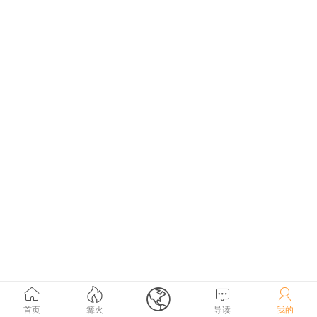





首页
篝火
导读
我的