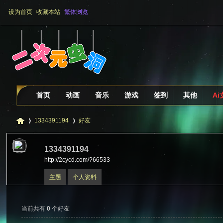
设为首页
收藏本站
繁体浏览
首页
动画
音乐
游戏
签到
其他
A
1334391194
好友
1334391194
http://2cycd.com/?66533
二
›
›
主题
个人资料
当前共有
0
个好友