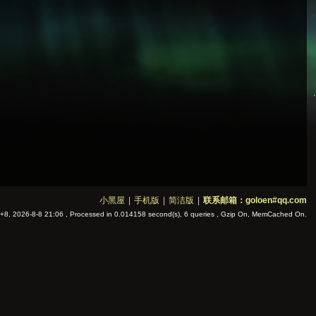
小黑屋
|
手机版
|
简洁版
|
联系邮箱：goloen#qq.com
8, 2026-8-8 21:06
, Processed in 0.014158 second(s), 6 queries , Gzip On, MemCached On.