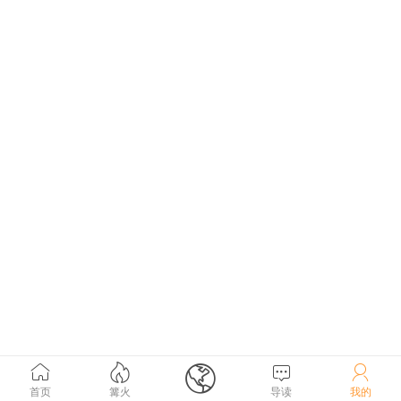





首页
篝火
导读
我的