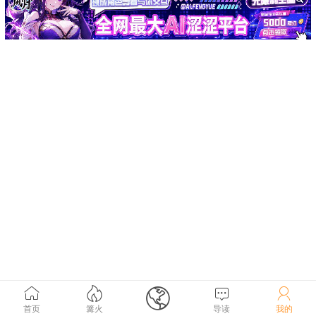





首页
篝火
导读
我的