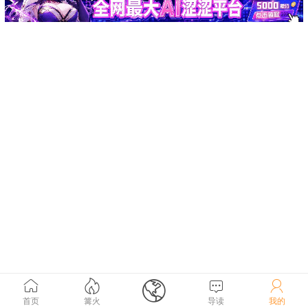





首页
篝火
导读
我的