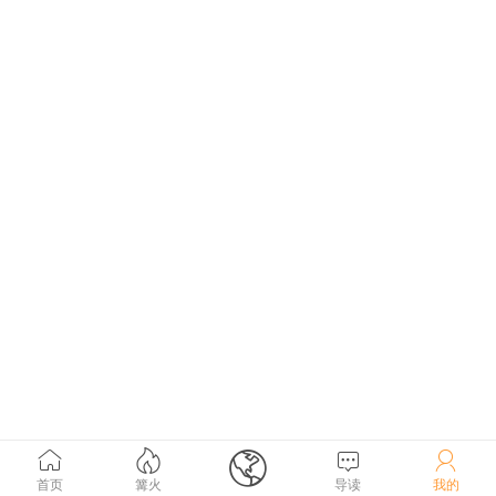





首页
篝火
导读
我的