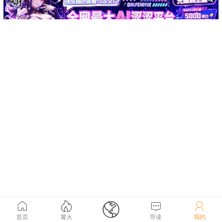





首页
篝火
导读
我的