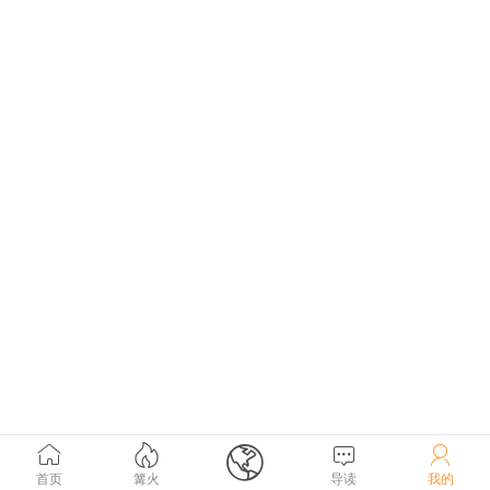





首页
篝火
导读
我的