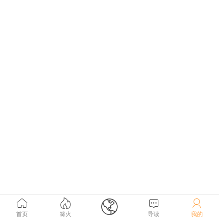





首页
篝火
导读
我的