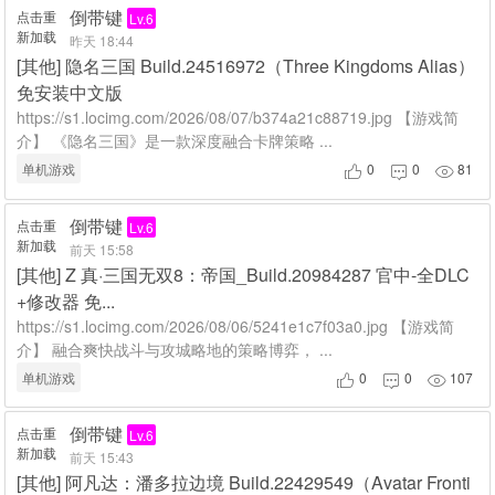
倒带键
点击重
Lv.6
新加载
昨天 18:44
[
其他
]
隐名三国 Build.24516972（Three Kingdoms Alias）
免安装中文版
https://s1.locimg.com/2026/08/07/b374a21c88719.jpg 【游戏简
介】 《隐名三国》是一款深度融合卡牌策略 ...
单机游戏
0
0
81



倒带键
点击重
Lv.6
新加载
前天 15:58
[
其他
]
Z 真·三国无双8：帝国_Build.20984287 官中-全DLC
+修改器 免...
https://s1.locimg.com/2026/08/06/5241e1c7f03a0.jpg 【游戏简
介】 融合爽快战斗与攻城略地的策略博弈， ...
单机游戏
0
0
107



倒带键
点击重
Lv.6
新加载
前天 15:43
[
其他
]
阿凡达：潘多拉边境 Build.22429549（Avatar Fronti