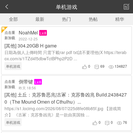
单机游戏


全部
最新
热门
热帖
精华
NoahMel
点击重
Lv.8
新加载
2022-12-25
[
其他
]
304.20GB H game
日期為個人上傳時間 只需下載rar pdf txt請不要理他(X https://terab
ox.com/s/1TZd4f5dbwTctBPhp2P2D ...
单机游戏
0
69
134827



倒带键
点击重
Lv.6
新加载
昨天 18:56
[
其他
]
土丘：克苏鲁恶兆|古冢：克苏鲁凶兆 Build.2438427
0（The Mound Omen of Cthulhu）...
https://s1.locimg.com/2026/08/07/225d8fe08b85f.jpg 【游戏简
介】 《古冢：克苏鲁凶兆》是一款由英国独 ...
单机游戏
0
0
76


