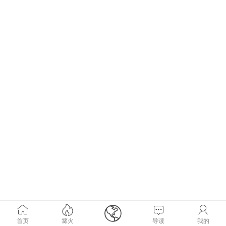





首页
篝火
导读
我的