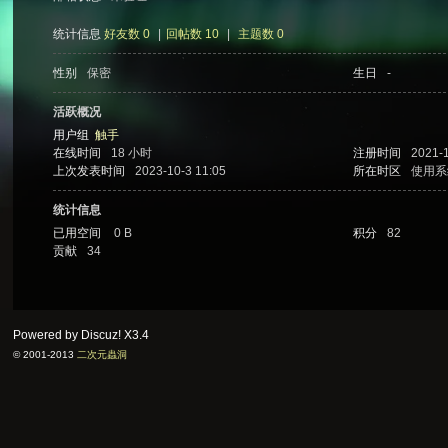
统计信息
好友数 0
|
回帖数 10
|
主题数 0
性别
保密
生日
-
次
活跃概况
用户组
触手
在线时间
18 小时
注册时间
2021-1
上次发表时间
2023-10-3 11:05
所在时区
使用系
统计信息
已用空间
0 B
积分
82
贡献
34
元
Powered by Discuz!
X3.4
© 2001-2013
二次元蟲洞