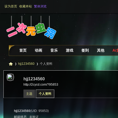
设为首页
收藏本站
繁体浏览
首页
动画
音乐
游戏
签到
其他
A
hjj1234560
个人资料
hjj1234560
http://2cycd.com/?95853
二
›
›
主题
个人资料
hjj1234560
(UID: 95853)
邮箱状态
未验证