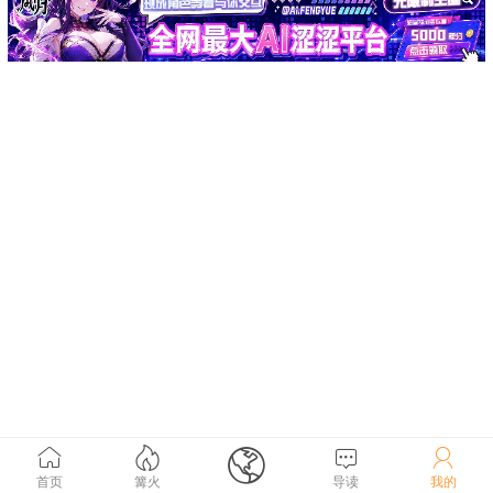





首页
篝火
导读
我的