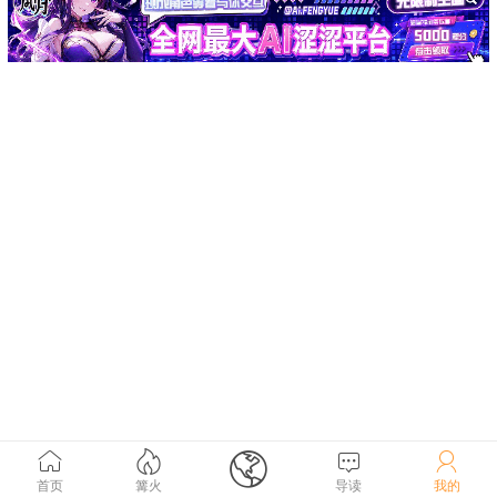





首页
篝火
导读
我的