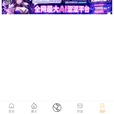





首页
篝火
导读
我的